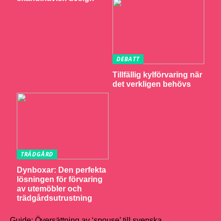
DEBATT
Tillfällig kylförvaring när
det verkligen behövs
TRÄDGÅRD
Dynboxar: Den perfekta
lösningen för förvaring
av utemöbler och
trädgårdsutrustning
Guide: Översättning av ‘spouse’ till svenska