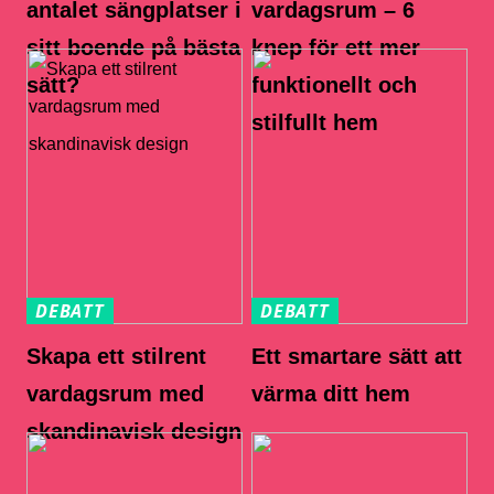
antalet sängplatser i
vardagsrum – 6
sitt boende på bästa
knep för ett mer
sätt?
funktionellt och
stilfullt hem
DEBATT
DEBATT
Skapa ett stilrent
Ett smartare sätt att
vardagsrum med
värma ditt hem
skandinavisk design