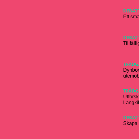
DEBAT
Ett sma
DEBAT
Tillfäl
TRÄDG
Dynboxa
utemöb
TRÄDG
Utforsk
Langki
DEBAT
Skapa 