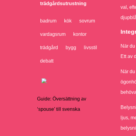
trädgårdsutrustning
val, ef
djupblåt
badrum
kök
sovrum
Integ
vardagsrum
kontor
När du 
trädgård
bygg
livsstil
Ett av 
debatt
När du 
ögonhöj
behöva 
Guide: Översättning av
Belysni
‘spouse’ till svenska
ljus, m
belysn