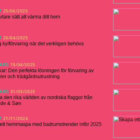
T
25/06/2025
rtare sätt att värma ditt hem
T
26/04/2025
lig kylförvaring när det verkligen behövs
ÅRD
15/04/2025
r: Den perfekta lösningen för förvaring av
ler och trädgårdsutrustning
ÅRD
31/03/2025
a den rika världen av nordiska flaggor från
lde & Søn
T
21/11/2024
ett hemmaspa med badrumstrender inför 2025