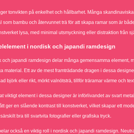
gger tonvikten på enkelhet och hållbarhet. Många skandinaviska f
l som bambu och återvunnet trä för att skapa ramar som är både 
nstverket lysa, med minimal utsmyckning eller distraktion från s
lelement i nordisk och japandi ramdesign
k och japandi ramdesign delar många gemensamma element, med 
ga material. Ett av de mest framträdande dragen i dessa designe
ad björk eller rikt, mörkt valnötsträ, tillför träramar värme och text
at viktigt element i dessa designer är införlivandet av svart metal
tt ger en slående kontrast till konstverket, vilket skapar ett mo
ärskilt bra till svartvita fotografier eller grafiska tryck.
elar också en viktig roll i nordisk och japandi ramdesign. Neutra