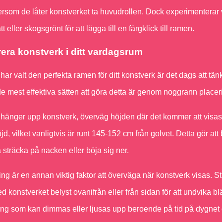
tersom de låter konstverket ta huvudrollen. Dock experimentera
t eller skogsgrönt för att lägga till en färgklick till ramen.
rera konstverk i ditt vardagsrum
har valt den perfekta ramen för ditt konstverk är det dags att tän
de mest effektiva sätten att göra detta är genom noggrann place
hänger upp konstverk, överväg höjden där det kommer att visas.
d, vilket vanligtvis är runt 145-152 cm från golvet. Detta gör att
sträcka på nacken eller böja sig ner.
ng är en annan viktig faktor att överväga när konstverk visas. St
ed konstverket belyst ovanifrån eller från sidan för att undvika 
ing som kan dimmas eller ljusas upp beroende på tid på dygne