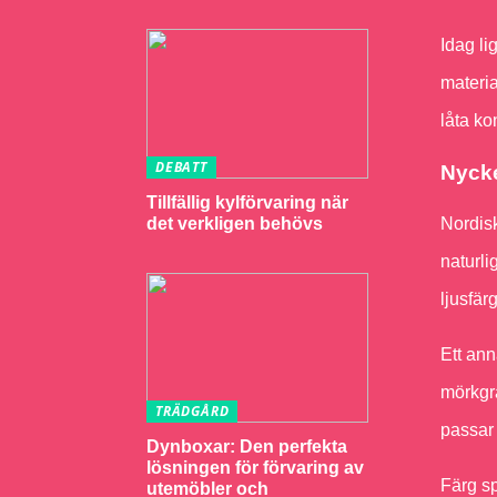
Idag li
materia
låta ko
DEBATT
Nycke
Tillfällig kylförvaring när
det verkligen behövs
Nordis
naturli
ljusfärg
Ett ann
mörkgrå
TRÄDGÅRD
passar s
Dynboxar: Den perfekta
lösningen för förvaring av
Färg sp
utemöbler och