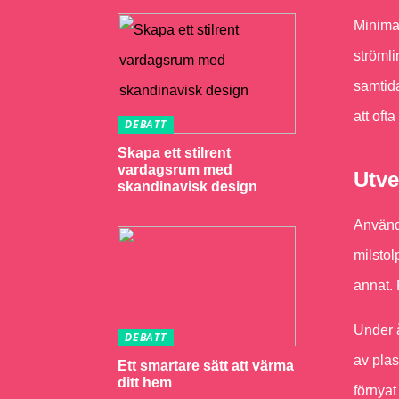
Minimal
strömli
samtida
att ofta
DEBATT
Skapa ett stilrent
vardagsrum med
Utve
skandinavisk design
Användn
milstol
annat. 
Under å
DEBATT
av plas
Ett smartare sätt att värma
ditt hem
förnyat