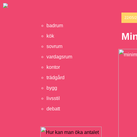
22/05/
badrum
Min
kök
sovrum
vardagsrum
kontor
trädgård
bygg
livsstil
debatt