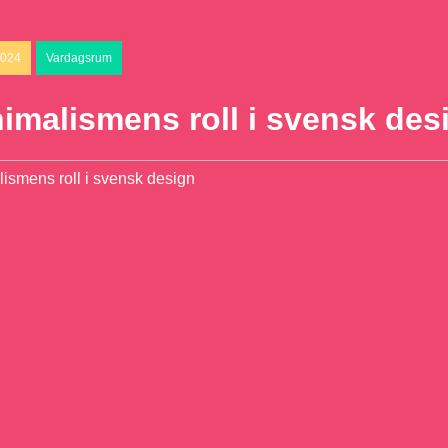
2024
Vardagsrum
imalismens roll i svensk des