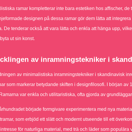
istiska ramar kompletterar inte bara estetiken hos affischer, de t
njeformade designen på dessa ramar gör dem lätta att integrera i all
. De tenderar också att vara lätta och enkla att hänga upp, vilket g
 byta ut sin konst.
cklingen av inramningstekniker i skand
ingen av minimalistiska inramningstekniker i skandinavisk inre
par som markerar betydande skiften i designfilosofi. I början av 19
Ramarna var enkla och utilitaristiska, ofta gjorda av grundläggan
rhundradet började formgivare experimentera med nya material 
tramar, som erbjöd ett slätt och modernt utseende till ett överkom
 intresse för naturliga material, med trä och läder som populära v