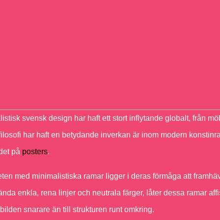
istisk svensk design har haft ett stort inflytande globalt, från m
ilosofi har haft en betydande inverkan är inom modern konstinramn
det på
posters
.
en med minimalistiska ramar ligger i deras förmåga att framhä
ända enkla, rena linjer och neutrala färger, låter dessa ramar aff
l bilden snarare än till strukturen runt omkring.