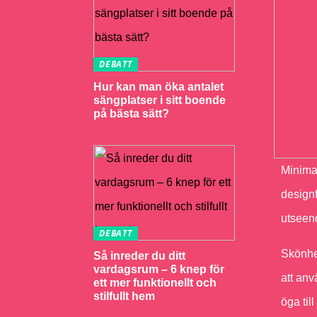
DEBATT
Hur kan man öka antalet
sängplatser i sitt boende
på bästa sätt?
Minimal
designf
utseen
DEBATT
Skönhet
Så inreder du ditt
vardagsrum – 6 knep för
att anv
ett mer funktionellt och
stilfullt hem
öga til