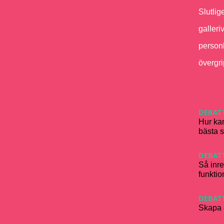
Slutlig
galleri
personl
övergr
DEBAT
Hur kan
bästa s
DEBAT
Så inre
funktion
DEBAT
Skapa 