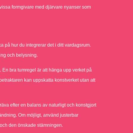
r vissa formgivare med djärvare nyanser som
ka på hur du integrerar det i ditt vardagsrum.
ring och belysning.
 En bra tumregel är att hänga upp verket på
 betraktaren kan uppskatta konstverket utan att
räva efter en balans av naturligt och konstgjort
bländning. Om möjligt, använd justerbar
t och den önskade stämningen.