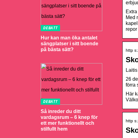
erbju
Extra
Med r
kapel
DEBATT
repor
Hur kan man öka antalet
sängplatser i sitt boende
på bästa sätt?
http s
Sko
Laiti
26 de
förra
Här k
Välkom
DEBATT
Så inreder du ditt
vardagsrum – 6 knep för
http s
ett mer funktionellt och
Sko
stilfullt hem