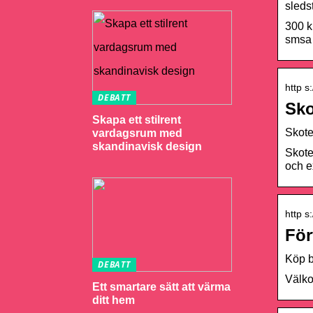
sleds
300 k
smsa 
http s
DEBATT
Sko
Skapa ett stilrent
Skote
vardagsrum med
skandinavisk design
Skote
och e
http s
För
Köp b
DEBATT
Välko
Ett smartare sätt att värma
ditt hem