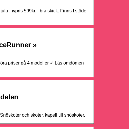
ula .nypris 599kr. I bra skick. Finns I stöde
iceRunner »
föra priser på 4 modeller ✓ Läs omdömen
rdelen
 Snöskoter och skoter, kapell till snöskoter.