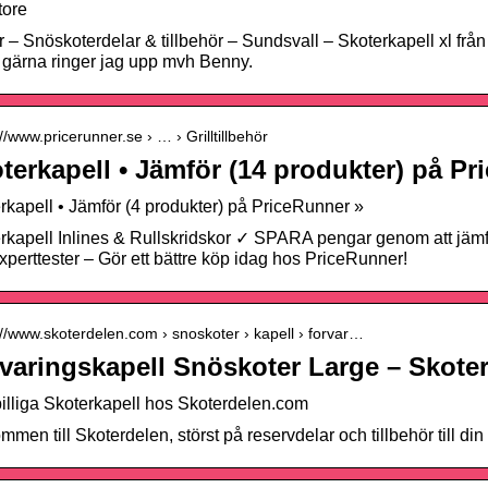
tore
r – Snöskoterdelar & tillbehör – Sundsvall – Skoterkapell xl från j
gärna ringer jag upp mvh Benny.
://www.pricerunner.se › … › Grilltillbehör
terkapell • Jämför (14 produkter) på Pr
rkapell • Jämför (4 produkter) på PriceRunner »
rkapell Inlines & Rullskridskor ✓ SPARA pengar genom att jäm
xperttester – Gör ett bättre köp idag hos PriceRunner!
://www.skoterdelen.com › snoskoter › kapell › forvar…
varingskapell Snöskoter Large – Skote
illiga Skoterkapell hos Skoterdelen.com
mmen till Skoterdelen, störst på reservdelar och tillbehör till din