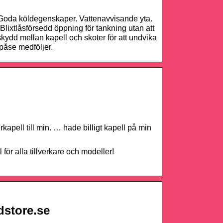
). Goda köldegenskaper. Vattenavvisande yta.
lixtlåsförsedd öppning för tankning utan att
 skydd mellan kapell och skoter för att undvika
spåse medföljer.
pell till min. … hade billigt kapell på min
 för alla tillverkare och modeller!
dstore.se