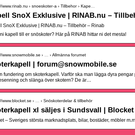
://www.rinab.nu › snoeskoter-a › Tillbehor › Kape…
ell SnoX Exklusive | RINAB.nu – Tillbe
l SnoX Exklusive | RINAB.nu – Tillbehör – Rinab
 ni kapell till er snöskoter? Här på RINAB hittar ni det mesta!
://www.snowmobile.se › … › Allmänna forumet
terkapell | forum@snowmobile.se
n fundering om skoterkapell. Varför ska man lägga dyra pengar 
esenning och slänga över skotern? De är…
://www.blocket.se › … › Snöskoterdelar & tillbehör
terkapell xl säljes i Sundsvall | Blocket
et – Sveriges största marknadsplats, bilar, bostäder, möbler m.m