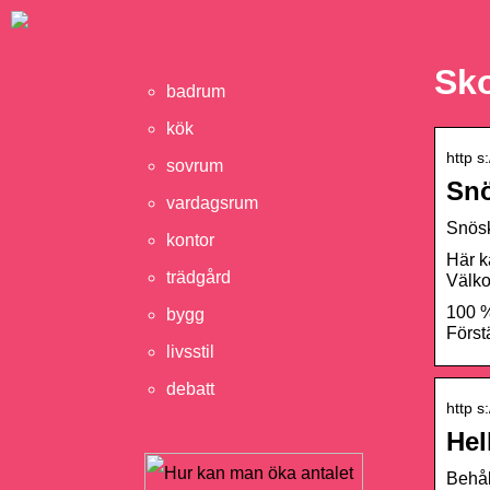
Sko
badrum
kök
http s
sovrum
Snö
vardagsrum
Snösk
kontor
Här k
trädgård
Välko
100 %
bygg
Först
livsstil
debatt
http s
Hel
Behål