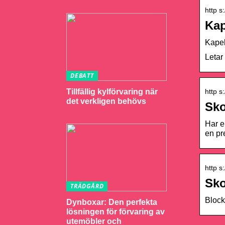
http s
Kap
Kapel
Letar
DEBATT
http s
Tillfällig kylförvaring när
det verkligen behövs
Sko
Har e
en pr
http s
Sko
TRÄDGÅRD
Block
Dynboxar: Den perfekta
lösningen för förvaring av
utemöbler och