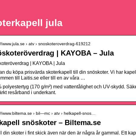
terkapell jula
://www.jula.se › atv › snoskoteroverdrag-619212
skoteröverdrag | KAYOBA – Jula
oteröverdrag | KAYOBA | Jula
an du köpa prisvärda skoterkapell till din snöskoter. Vi har kapell
mmen till Laitis.se eller till en av våra …
 polyestertyg (170 g/m²) med vattentålighet och UV-skydd. Säk
ärkt resårband i underkant.
://www.biltema.se › bil—mc › atv › helkapell-snos…
kapell snöskoter – Biltema.se
l din skoter i fint skick även när den är några år gammal. Ett kap