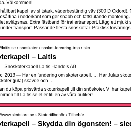
da. Välkommen!
 hållbart kapell av slitstark, väderbeständig väv (300 D Oxford
esårlina i nederkant som ger snabb och tättslutande montering. B
let avlägsnas. Extra fästband för trailertransport. Lägg ett mjukt
 under transport. Passar de flesta snöskotrar. Praktisk förvaring
://laitis.se › snoskoter › snskot-forvaring-trsp › sko…
terkapell – Laitis
s – Snöskoterkapell Laitis Handels AB
c. 2013 — Har en fundering om skoterkapell. … Har Julas skoterka
 skoter (jula) skavde och …
an du köpa prisvärda skoterkapell till din snöskoter. Vi har kapell
men till Laitis.se eller till en av våra butiker!
://www.sledstore.se › Skotertillbehör › Tillbehör
terkapell – Skydda din ögonsten! – sle