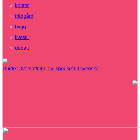
kontor
trädgård
bygg
livsstil
debatt
Guide: Översättning av ‘spouse’ till svenska