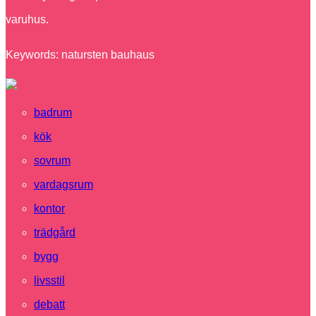
varuhus.
Keywords: natursten bauhaus
badrum
kök
sovrum
vardagsrum
kontor
trädgård
bygg
livsstil
debatt