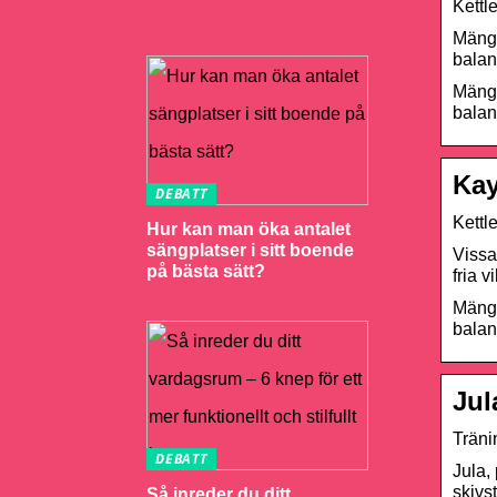
Kettl
Mängd
balan
Mängd
balan
Kay
DEBATT
Kettl
Hur kan man öka antalet
sängplatser i sitt boende
Vissa
på bästa sätt?
fria 
Mängd
balan
Jul
Träni
DEBATT
Jula,
skivs
Så inreder du ditt