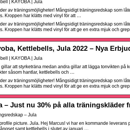
ebell | KAYOBA | Jula
er av träningsmöjligheter! Mångsidigt träningsredskap som låter 
s. Kroppen har klätts med vinyl för att …
er av träningsmöjligheter! Mångsidigt träningsredskap som låter 
s. Kroppen har klätts med vinyl för att ge en extra mjuk och grepp
oba, Kettlebells, Jula 2022 – Nya Erbj
ebell | KAYOBA | Jula
 gillar att styrketräna medan andra gillar att lägga tonvikten på 
vikter såsom hantlar, kettlebells och …
er av träningsmöjligheter! Mångsidigt träningsredskap som låter 
s. Kroppen har klätts med vinyl för att ge en extra mjuk och grepp
a – Just nu 30% på alla träningskläder f
ngsredskap – Jula
 profile picture. Jula. Hej Marcus! vi har en kommande leverans 
tångset samt kettlebells i slutet av januari …