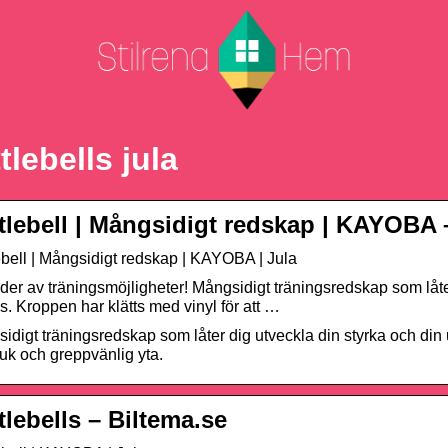
tlebells jula
tlebell | Mångsidigt redskap | KAYOBA 
ebell | Mångsidigt redskap | KAYOBA | Jula
er av träningsmöjligheter! Mångsidigt träningsredskap som låter 
s. Kroppen har klätts med vinyl för att …
idigt träningsredskap som låter dig utveckla din styrka och din uth
uk och greppvänlig yta.
tlebells – Biltema.se