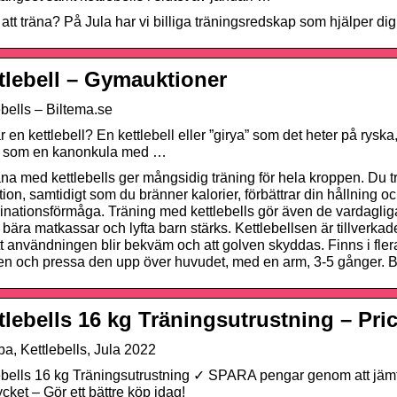
att träna? På Jula har vi billiga träningsredskap som hjälper d
tlebell – Gymauktioner
ebells – Biltema.se
r en kettlebell? En kettlebell eller ”girya” som det heter på ryska,
t som en kanonkula med …
räna med kettlebells ger mångsidig träning för hela kroppen. Du tr
tion, samtidigt som du bränner kalorier, förbättrar din hållning 
inationsförmåga. Träning med kettlebells gör även de vardagli
tt bära matkassar och lyfta barn stärks. Kettlebellsen är tillverk
tt användningen blir bekväm och att golven skyddas. Finns i flera s
n och pressa den upp över huvudet, med en arm, 3-5 gånger. Blir 
tlebells 16 kg Träningsutrustning – Pr
a, Kettlebells, Jula 2022
ebells 16 kg Träningsutrustning ✓ SPARA pengar genom att jämf
ycket – Gör ett bättre köp idag!