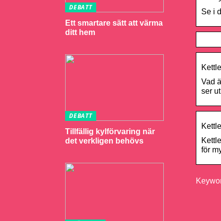
DEBATT
Se i 
Ett smartare sätt att värma
ditt hem
Kettl
Vad ä
ser u
DEBATT
Kettl
Tillfällig kylförvaring när
Kettl
det verkligen behövs
för m
Keyword