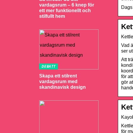
vardagsrum – 6 knep för
Dags 
ett mer funktionellt och
stilfullt hem
Ket
Kettl
Vad ä
ser u
Att t
kondi
DEBATT
koord
Skapa ett stilrent
för a
vardagsrum med
gör a
skandinavisk design
hande
Ket
Kayob
Kettl
för m