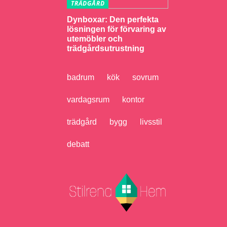
TRÄDGÅRD
Dynboxar: Den perfekta
lösningen för förvaring av
utemöbler och
trädgårdsutrustning
badrum
kök
sovrum
vardagsrum
kontor
trädgård
bygg
livsstil
debatt