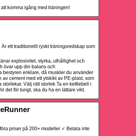
ig att komma igång med träningen!
 Är ett traditionellt ryskt träningsredskap som
änar explosivitet, styrka, uthållighet och
och övar upp din balans och
ga bestyren enklare, då muskler du använder
ade av cement med ett ytskikt av PE-plast, som
torlekar. Välj rätt storlek Ta en kettlebell i
det för tungt, ska du ha en lättare vikt.
iceRunner
öra priser på 200+ modeller ✓ Betala inte