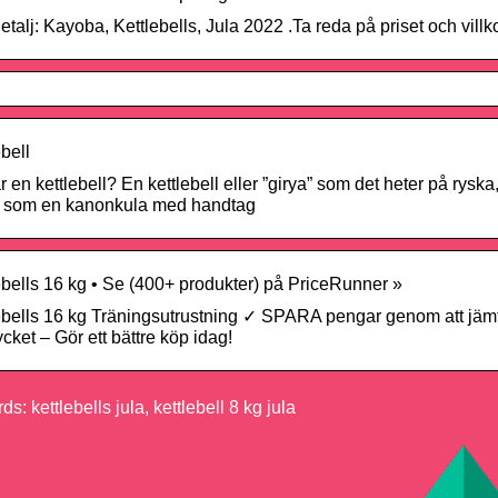
detalj: Kayoba, Kettlebells, Jula 2022 .Ta reda på priset och vill
ebell
r en kettlebell? En kettlebell eller ”girya” som det heter på ryska,
t som en kanonkula med handtag
ebells 16 kg • Se (400+ produkter) på PriceRunner »
ebells 16 kg Träningsutrustning ✓ SPARA pengar genom att jämf
ycket – Gör ett bättre köp idag!
s: kettlebells jula, kettlebell 8 kg jula