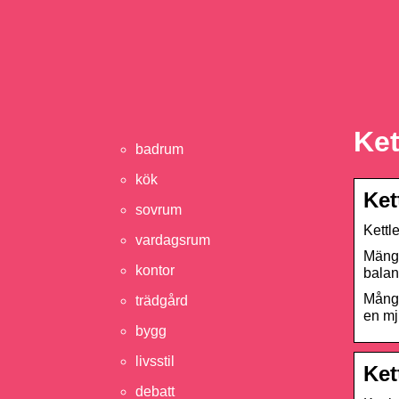
Ket
badrum
kök
Ket
sovrum
Kettl
vardagsrum
Mängd
kontor
balan
Mångs
trädgård
en mj
bygg
livsstil
Ket
debatt