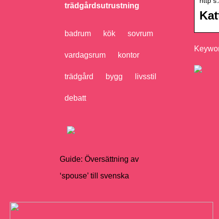
http s
trädgårdsutrustning
Kat
badrum
kök
sovrum
Keywor
vardagsrum
kontor
trädgård
bygg
livsstil
debatt
Guide: Översättning av
‘spouse’ till svenska