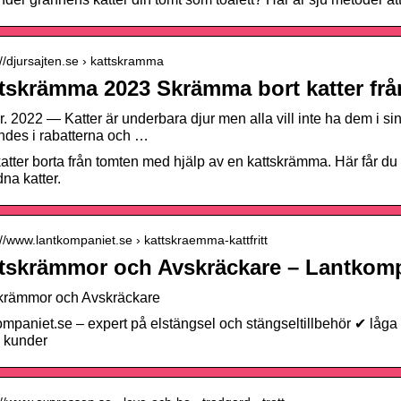
://djursajten.se › kattskramma
tskrämma 2023 Skrämma bort katter frå
r. 2022 — Katter är underbara djur men alla vill inte ha dem i sin
ndes i rabatterna och …
katter borta från tomten med hjälp av en kattskrämma. Här får du 
dna katter.
://www.lantkompaniet.se › kattskraemma-kattfritt
tskrämmor och Avskräckare – Lantkom
krämmor och Avskräckare
ompaniet.se – expert på elstängsel och stängseltillbehör ✔ låg
 kunder