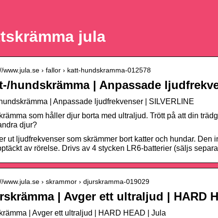
tskrämma jula
://www.jula.se › fallor › katt-hundskramma-012578
t-/hundskrämma | Anpassade ljudfrekve
/hundskrämma | Anpassade ljudfrekvenser | SILVERLINE
krämma som håller djur borta med ultraljud. Trött på att din trä
 andra djur?
r ut ljudfrekvenser som skrämmer bort katter och hundar. Den i
pptäckt av rörelse. Drivs av 4 stycken LR6-batterier (säljs separat
s://www.jula.se › skrammor › djurskramma-019029
rskrämma | Avger ett ultraljud | HARD 
krämma | Avger ett ultraljud | HARD HEAD | Jula