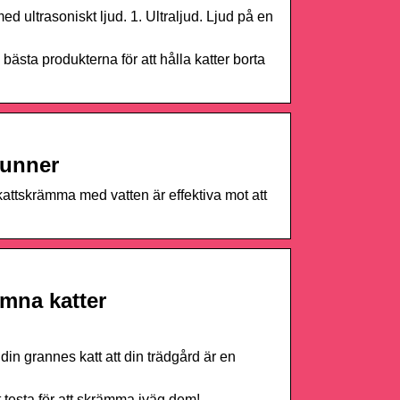
 ultrasoniskt ljud. 1. Ultraljud. Ljud på en
bästa produkterna för att hålla katter borta
Runner
attskrämma med vatten är effektiva mot att
omna katter
in grannes katt att din trädgård är en
 testa för att skrämma iväg dem!