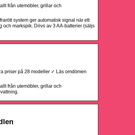
t från utemöbler, grillar och
nfrarött system ger automatisk signal när ett
och markspik. Drivs av 3 AA-batterier (säljs
ra priser på 28 modeller ✓ Läs omdömen
t från utemöbler, grillar och
vattning.
dlen