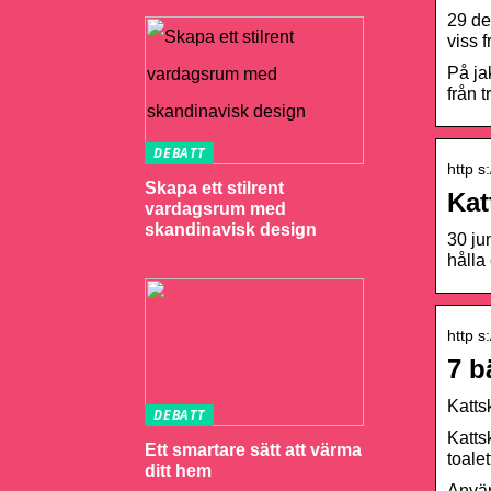
29 de
viss 
På ja
från t
DEBATT
http s
Skapa ett stilrent
Kat
vardagsrum med
skandinavisk design
30 ju
hålla
http s
7 b
Katts
DEBATT
Katts
Ett smartare sätt att värma
toale
ditt hem
Använ