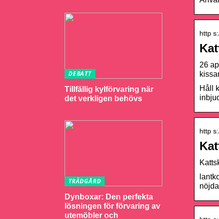
http s
Kat
26 ap
DEBATT
kissa
Håll 
Tillfällig kylförvaring när
inbju
det verkligen behövs
http s
Kat
Katts
lantk
TRÄDGÅRD
nöjda
Dynboxar: Den perfekta
lösningen för förvaring av
utemöbler och