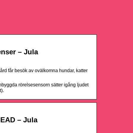
nser – Jula
dgård får besök av ovälkomna hundar, katter
nbyggda rörelsesensorn sätter igång ljudet
).
HEAD – Jula