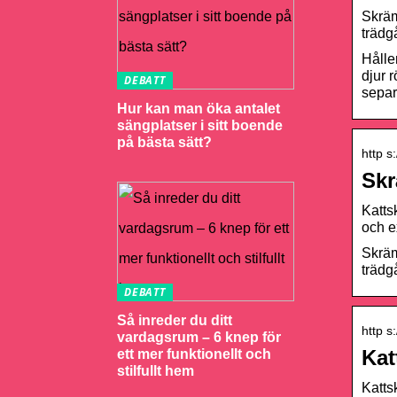
Skräm
trädg
Håller
djur 
DEBATT
separ
Hur kan man öka antalet
sängplatser i sitt boende
på bästa sätt?
http s
Skr
Katts
och e
Skräm
trädg
DEBATT
Så inreder du ditt
http s
vardagsrum – 6 knep för
Kat
ett mer funktionellt och
stilfullt hem
Katts