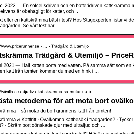
c. 2022 — En solcellsdriven och en batteridriven kattskrämma med
frekvens är obehagligt för katter, och …
kt efter en kattskrämma bäst i test? Hos Stugexperten listar vi de 
rädgården. Se vårt test här!
://www.pricerunner.se › … › Trädgård & Utemiljö
tskrämma Trädgård & Utemiljö – Price
ni 2021 — Håll katten borta med vatten. På samma sätt som en k
 en katt från tomten kommer du med en hink i …
://viivilla.se › djurliv › kattskramma-sa-motar-du-b…
ästa metoderna för att mota bort ovälk
krämma – så motar du bort grannens katt från tomten!
krämma & Kattfritt · Ovälkomna kattbesök i trädgården? · Tycker d
tt? · Skräm bort oönskade djur med ultraljud och …
der grannens katter din tomt som toalett? Här är sju metoder att