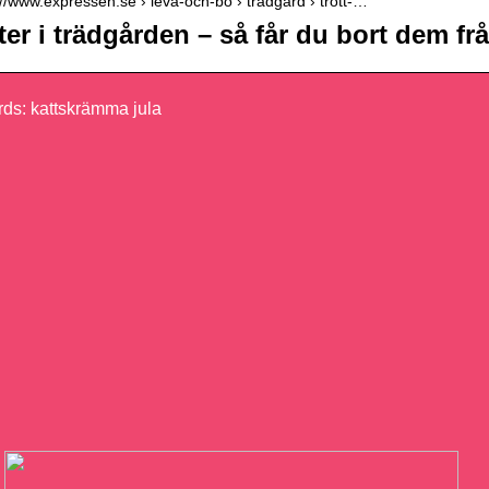
://www.expressen.se › leva-och-bo › tradgard › trott-…
ter i trädgården – så får du bort dem fr
ds: kattskrämma jula