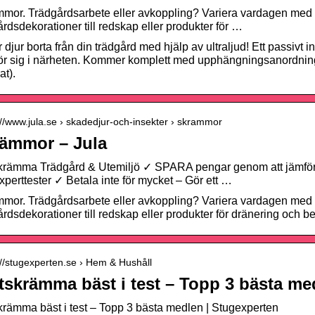
mor. Trädgårdsarbete eller avkoppling? Variera vardagen med all
årdsdekorationer till redskap eller produkter för …
 djur borta från din trädgård med hjälp av ultraljud! Ett passivt i
rör sig i närheten. Kommer komplett med upphängningsanordning 
at).
://www.jula.se › skadedjur-och-insekter › skrammor
ämmor – Jula
krämma Trädgård & Utemiljö ✓ SPARA pengar genom att jämfö
xperttester ✓ Betala inte för mycket – Gör ett …
mor. Trädgårdsarbete eller avkoppling? Variera vardagen med all
årdsdekorationer till redskap eller produkter för dränering och be
://stugexperten.se › Hem & Hushåll
tskrämma bäst i test – Topp 3 bästa me
krämma bäst i test – Topp 3 bästa medlen | Stugexperten