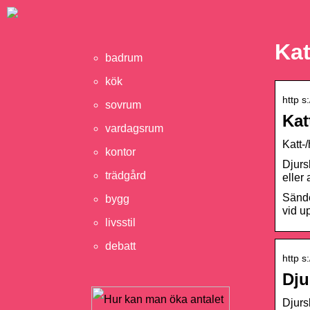
Kat
badrum
kök
http s
sovrum
Kat
vardagsrum
Katt-
kontor
Djurs
trädgård
eller
Sände
bygg
vid u
livsstil
debatt
http 
Dju
Djurs