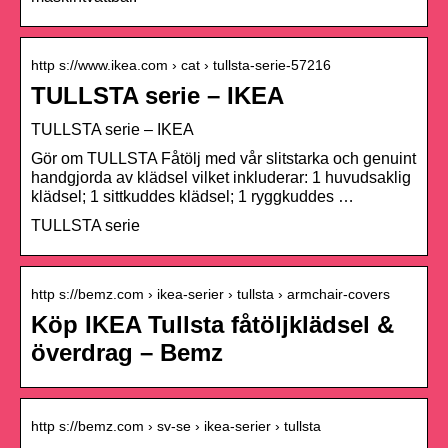
http s://www.ikea.com › cat › tullsta-serie-57216
TULLSTA serie – IKEA
TULLSTA serie – IKEA
Gör om TULLSTA Fåtölj med vår slitstarka och genuint
handgjorda av klädsel vilket inkluderar: 1 huvudsaklig
klädsel; 1 sittkuddes klädsel; 1 ryggkuddes …
TULLSTA serie
http s://bemz.com › ikea-serier › tullsta › armchair-covers
Köp IKEA Tullsta fåtöljklädsel &
överdrag – Bemz
http s://bemz.com › sv-se › ikea-serier › tullsta