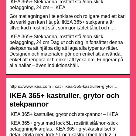
IKEA 365+ Stekpanna, rostfritt stål/non-stick
beläggning, 24 cm – IKEA
Gör matlagningen lite enklare och roligare med ett kärl
du verkligen kan lita på. IKEA 365+ stekpanna är
tillverkad i rostfritt stål, som gör kärlet tåligt och …
IKEA 365+ Stekpanna, rostfritt stål/non-stick
beläggning, 24 cm Dag ut och dag in fortsätter denna
stekpanna att hjälpa dig att laga alla typer av rätter.
Designen och materialen gör den enkel att använda,
enkel att rengöra och enkel att tycka om. Fungerar på
alla hällar – även induktionshäll.
http s://www.ikea.com › cat › ikea-365-kastruller-grytor…
IKEA 365+ kastruller, grytor och
stekpannor
IKEA 365+ kastruller, grytor och stekpannor – IKEA
IKEA 365+ gryta med lock 5L, rostfritt stål/non-stick
beläggning/klarglas. IKEA 365+ gryt-/kastrullset 5
delar. Gryta med lock 5L och kastrull med lock 2L i …