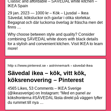
Classic and affordable – SÄVEDAL white kitchen –
IKEA Spain
29 jan. 2023 — 1000 kr – Kök – Ljusdal – Ikea
Sävedal, köksluckor och gavlar i olika storlekar.
Begagnat och där luckorna överlag är fräscha men det
finns …
Why choose between style and quality? Consider
combining SÄVEDAL white doors with black details
for a stylish and convenient kitchen. Visit IKEA to learn
more!
http s://www.pinterest.se › astrinnemark › sävedal-ikea
Sävedal ikea – kök, vitt kök,
köksrenovering – Pinterest
4565 Likes, 53 Comments – IKEA Sverige
(@ikeasverige) on Instagram: “Med en panel av
köksfronterna #SÄVEDAL fästa direkt på väggen lyfter
du rummet till nya …