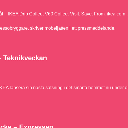
tål – IKEA Drip Coffee, V60 Coffee. Visit. Save. From. ikea.com
ressobryggare, skriver möbeljätten i ett pressmeddelande.
– Teknikveckan
IKEA lansera sin nästa satsning i det smarta hemmet nu under ok
ricka – Expressen