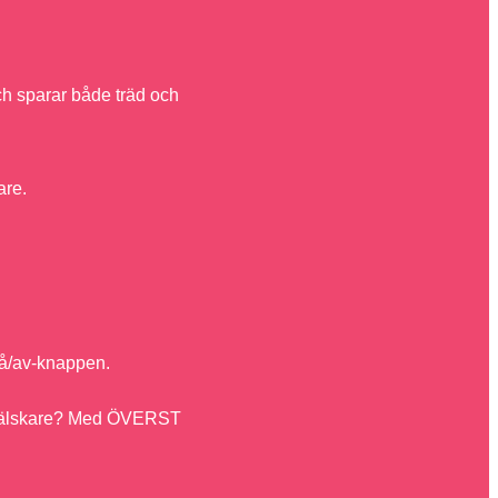
ch sparar både träd och
are.
på/av-knappen.
naturälskare? Med ÖVERST