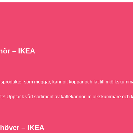
ehör – IKEA
rdagsprodukter som muggar, kannor, koppar och fat till mjölkskumm
 kaffe! Upptäck vårt sortiment av kaffekannor, mjölkskummare och 
behöver – IKEA