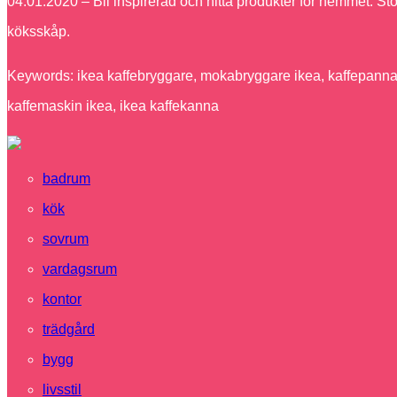
04.01.2020 – Bli inspirerad och hitta produkter för hemmet. St
köksskåp.
Keywords: ikea kaffebryggare, mokabryggare ikea, kaffepanna i
kaffemaskin ikea, ikea kaffekanna
badrum
kök
sovrum
vardagsrum
kontor
trädgård
bygg
livsstil