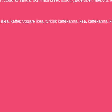
ort utbud av sängar och madrasser, soffor, garderober, matbord,
kea, kaffebryggare ikea, turkisk kaffekanna ikea, kaffekanna ik