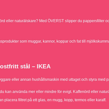
enörd eller naturälskare? Med ÖVERST slipper du pappersfilter o
rdagsprodukter som muggar, kannor, koppar och fat till mjölkskumm
ostfritt stål – IKEA
ebryggare eller annan hushållsmaskin med uttaget och styra med 
r som du kan använda mer eller mindre för evigt. Kaffenörd eller 
 placera filtret på ett glas, en mugg, kopp, termos eller karaff.