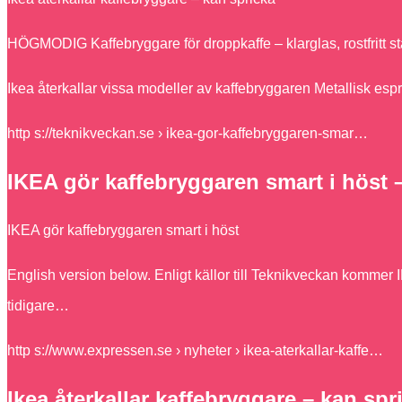
HÖGMODIG Kaffebryggare för droppkaffe – klarglas, rostfritt s
Ikea återkallar vissa modeller av kaffebryggaren Metallisk esp
http s://teknikveckan.se › ikea-gor-kaffebryggaren-smar…
IKEA gör kaffebryggaren smart i höst 
IKEA gör kaffebryggaren smart i höst
English version below. Enligt källor till Teknikveckan kommer 
tidigare…
http s://www.expressen.se › nyheter › ikea-aterkallar-kaffe…
Ikea återkallar kaffebryggare – kan sp