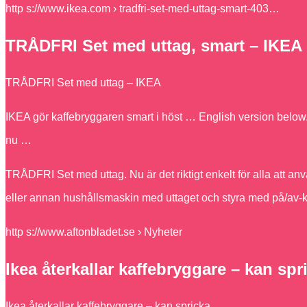
http s://www.ikea.com › tradfri-set-med-uttag-smart-403…
TRÅDFRI Set med uttag, smart – IKEA
TRÅDFRI Set med uttag – IKEA
IKEA gör kaffebryggaren smart i höst … English version below.
nu …
TRÅDFRI Set med uttag. Nu är det riktigt enkelt för alla att an
eller annan hushållsmaskin med uttaget och styra med på/av-
http s://www.aftonbladet.se › Nyheter
Ikea återkallar kaffebryggare – kan spr
Ikea återkallar kaffebryggare – kan spricka