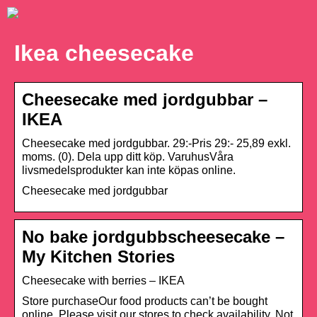
Ikea cheesecake
Cheesecake med jordgubbar –
IKEA
Cheesecake med jordgubbar. 29:-Pris 29:- 25,89 exkl.
moms. (0). Dela upp ditt köp. VaruhusVåra
livsmedelsprodukter kan inte köpas online.
Cheesecake med jordgubbar
No bake jordgubbscheesecake –
My Kitchen Stories
Cheesecake with berries – IKEA
Store purchaseOur food products can’t be bought
online. Please visit our stores to check availability. Not