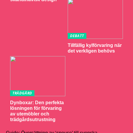
DEBATT
Tillfällig kylförvaring när
det verkligen behövs
TRÄDGÅRD
Dynboxar: Den perfekta
lösningen för förvaring
av utemöbler och
trädgårdsutrustning
Guide: Översättning av ‘spouse’ till svenska