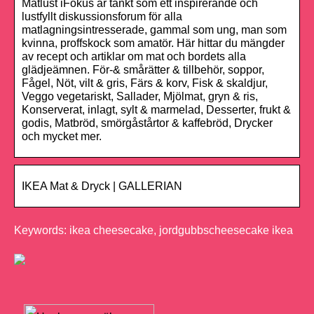
Matlust iFokus är tänkt som ett inspirerande och
lustfyllt diskussionsforum för alla
matlagningsintresserade, gammal som ung, man som
kvinna, proffskock som amatör. Här hittar du mängder
av recept och artiklar om mat och bordets alla
glädjeämnen. För-& smårätter & tillbehör, soppor,
Fågel, Nöt, vilt & gris, Färs & korv, Fisk & skaldjur,
Veggo vegetariskt, Sallader, Mjölmat, gryn & ris,
Konserverat, inlagt, sylt & marmelad, Desserter, frukt &
godis, Matbröd, smörgåstårtor & kaffebröd, Drycker
och mycket mer.
IKEA Mat & Dryck | GALLERIAN
Keywords: ikea cheesecake, jordgubbscheesecake ikea