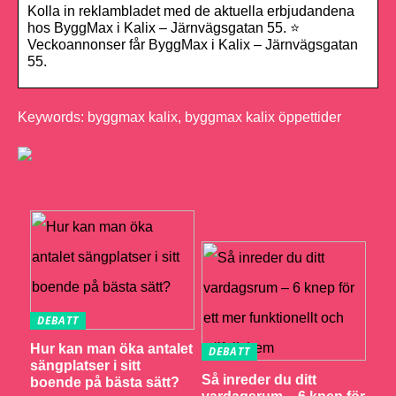
Kolla in reklambladet med de aktuella erbjudandena
hos ByggMax i Kalix – Järnvägsgatan 55. ⭐
Veckoannonser får ByggMax i Kalix – Järnvägsgatan
55.
Keywords: byggmax kalix, byggmax kalix öppettider
DEBATT
Hur kan man öka antalet
DEBATT
sängplatser i sitt
Så inreder du ditt
boende på bästa sätt?