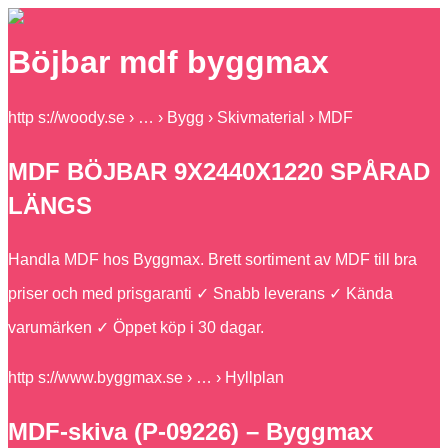
Böjbar mdf byggmax
http s://woody.se › … › Bygg › Skivmaterial › MDF
MDF BÖJBAR 9X2440X1220 SPÅRAD
LÄNGS
Handla MDF hos Byggmax. Brett sortiment av MDF till bra
priser och med prisgaranti ✓ Snabb leverans ✓ Kända
varumärken ✓ Öppet köp i 30 dagar.
http s://www.byggmax.se › … › Hyllplan
MDF-skiva (P-09226) – Byggmax