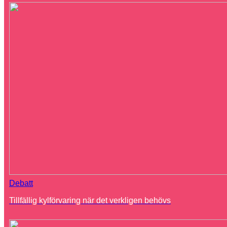
Debatt
Tillfällig kylförvaring när det verkligen behövs