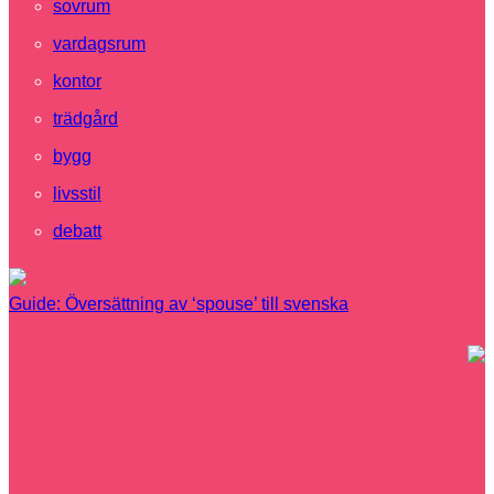
sovrum
vardagsrum
kontor
trädgård
bygg
livsstil
debatt
Guide: Översättning av ‘spouse’ till svenska