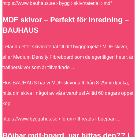
http s://www.bauhaus.se › bygg › skivmaterial › mdf
MDF skivor – Perfekt för inredning –
BAUHAUS
Letar du efter skivmaterial till ditt byggprojekt? MDF skivor,
eller Medium Density Fibreboard som de egentligen heter, är
träfiberskivor som är tillverkade …
Hos BAUHAUS har vi MDF-skivor allt ifrån 8-25mm tjocka,
hitta din skiva i något av våra varuhus! Alltid 60 dagars öppet
köp!
http s://www.byggahus.se › forum › threads › boejbar-…
Böjbar mdf-board, var hittas den?? |