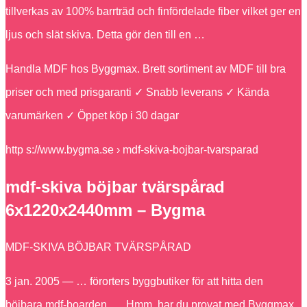
tillverkas av 100% barrträd och finfördelade fiber vilket ger en
ljus och slät skiva. Detta gör den till en …
Handla MDF hos Byggmax. Brett sortiment av MDF till bra
priser och med prisgaranti ✓ Snabb leverans ✓ Kända
varumärken ✓ Öppet köp i 30 dagar
http s://www.bygma.se › mdf-skiva-bojbar-tvarsparad
mdf-skiva böjbar tvärspårad
6x1220x2440mm – Bygma
MDF-SKIVA BÖJBAR TVÄRSPÅRAD
3 jan. 2005 — … förorters byggbutiker för att hitta den
böjbara mdf-boarden. … Hmm, har du provat med Byggmax,